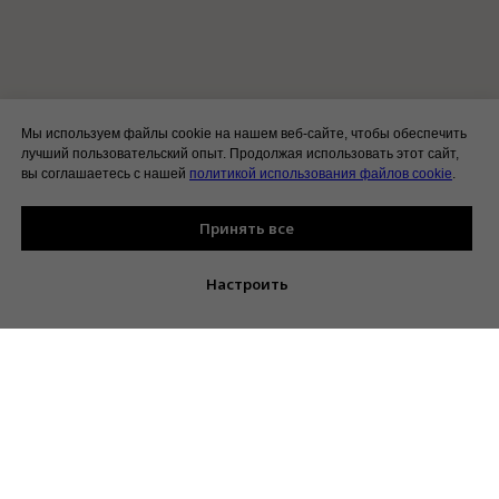
Мы используем файлы cookie на нашем веб-сайте, чтобы обеспечить
лучший пользовательский опыт. Продолжая использовать этот сайт,
вы соглашаетесь с нашей
политикой использования файлов cookie
.
Принять все
Настроить
Позвонить
VK
Telegram
MAX