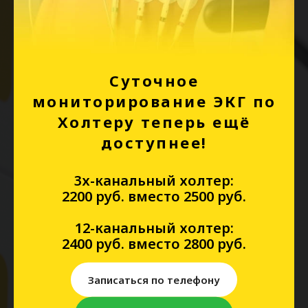
свяжется с вами в ближайшее время
Ваше имя
Суточное
мониторирование ЭКГ по
Ваш телефон
Холтеру теперь ещё
доступнее!
3х-канальный холтер:
Выберите отделение
2200 руб. вместо 2500 руб.
12-канальный холтер:
2400 руб. вместо 2800 руб.
Я подтверждаю, что ознакомлен(а) и согласен(на) с условиями
Политики конфиденциальности
и даю своё
Согласие на обработку
персональных данных
Записаться по телефону
Даю
Cогласие
на получение информационных и рекламных
сообщений