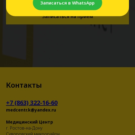
Записаться в WhatsApp
Записаться на прием
Контакты
+7 (863) 322-16-60
medcentr.k@yandex.ru
Медицинский Центр
г. Ростов-на-Дону
Суворовский микрорайон