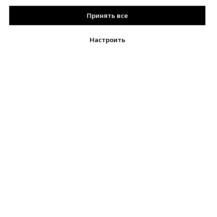
Принять все
Настроить
Позвонить
VK
Telegram
MAX