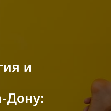
гия и
а-Дону: