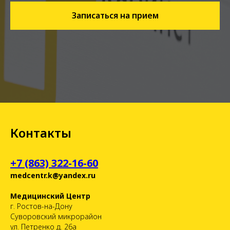
Записаться на прием
Контакты
+7 (863) 322-16-60
medcentr.k@yandex.ru
Медицинский Центр
г. Ростов-на-Дону
Суворовский микрорайон
ул. Петренко д. 26а